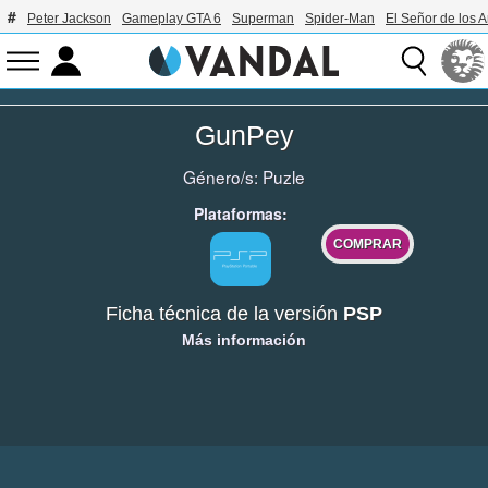
Peter Jackson
Gameplay GTA 6
Superman
Spider-Man
El Señor de los A
GunPey
Género/s:
Puzle
Plataformas:
COMPRAR
Ficha técnica de la versión
PSP
Más información