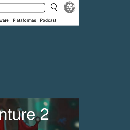
ware
Plataformas
Podcast
nture 2
s