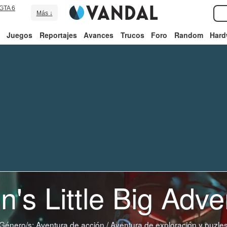
GTA 6
Más ↓
Juegos
Reportajes
Avances
Trucos
Foro
Random
Hard
n's Little Big Adve
Género/s:
Aventura de acción
/
Aventura de exploración y puzle