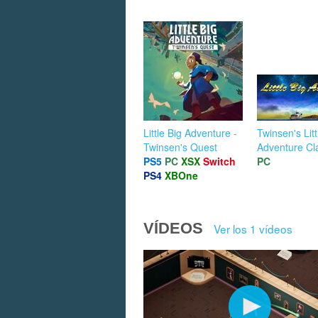
Little Big Adventure -
Twinsen's Litt
Twinsen's Quest
Adventure Cl
PS5
PC
XSX
Switch
PC
PS4
XBOne
VÍDEOS
Ver los 1 vídeos