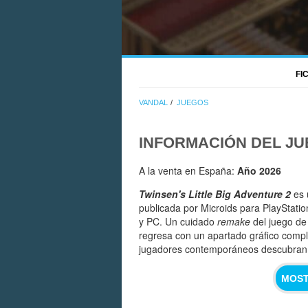
FI
VANDAL
JUEGOS
INFORMACIÓN DEL J
A la venta en España:
Año 2026
Twinsen's Little Big Adventure 2
es
publicada por Microids para PlayStatio
y PC. Un cuidado
remake
del juego de
regresa con un apartado gráfico comp
jugadores contemporáneos descubran e
MOST