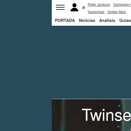
Peter Jackson
Gameplay 
Superman
Spider-Man
PORTADA
Noticias
Análisis
Guías
Twinse