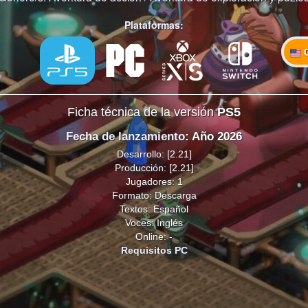
Plataformas:
Ficha técnica de la versión
PS5
Fecha de lanzamiento
: Año 2026
Desarrollo: [2.21]
Producción: [2.21]
Jugadores: 1
Formato: Descarga
Textos: Español
Voces: Inglés
Online: -
Requisitos PC