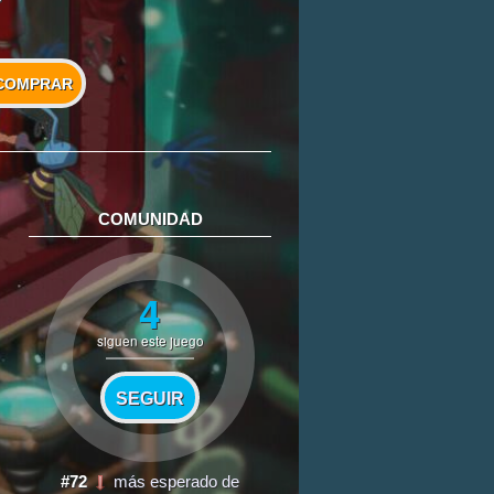
COMPRAR
COMUNIDAD
4
siguen este juego
SEGUIR
#72
más esperado de