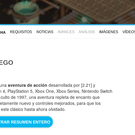
REQUISITOS
NOTICIAS
AVANCES
ANÁLISIS
IMÁGENES
VÍDEO
CHA
UEGO
 una
aventura de acción
desarrollada por [2.21] y
n 4, PlayStation 5, Xbox One, Xbox Series, Nintendo Switch
 culto de 1997, una aventura repleta de encanto que
letamente nuevo y controles mejorados, para que los
ste clásico hasta ahora olvidado.
RAR RESUMEN ENTERO