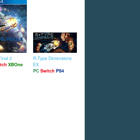
inal 2
R-Type Dimensions
tch
XBOne
EX
PC
Switch
PS4