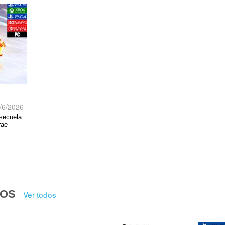
/6/2026
 secuela
rae
DOS
Ver todos