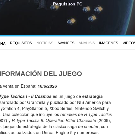
Requisitos PC
REQUISITOS
NOTICIAS
AVANCES
ANÁLISIS
IMÁGENES
VÍDEO
CHA
NFORMACIÓN DEL JUEGO
la venta en España:
18/6/2026
Type Tactics I - II Cosmos
es un juego de
estrategia
sarrollado por Granzella y publicado por NIS America para
ayStation 4, PlayStation 5, Xbox Series, Nintendo Switch y
. Una colección que incluye los
remakes
de
R-Type Tactics
007) y
R-Type Tactics II: Operation Bitter Chocolate
(2009),
s juegos de estrategia de la clásica saga de
shooter
, con
áficos actualizados en Unreal Engine 5 y numerosas