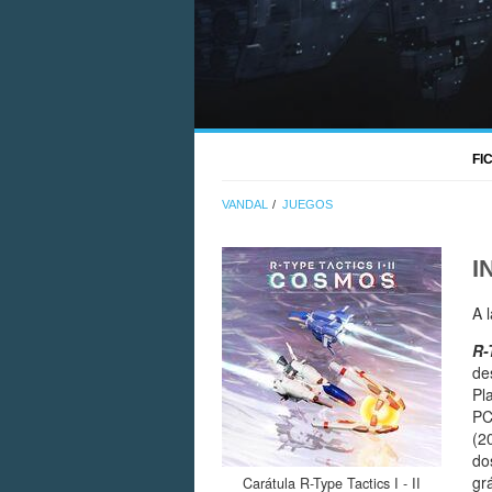
FI
VANDAL
JUEGOS
I
A 
R-
de
Pl
PC
(2
do
gr
Carátula R-Type Tactics I - II