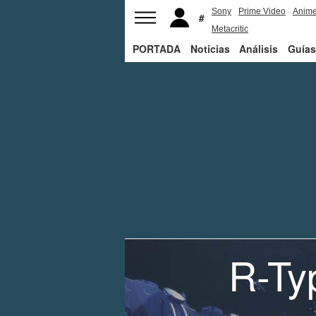
Sony
Prime Video
Anim
Metacritic
PORTADA
Noticias
Análisis
Guías
R-Ty