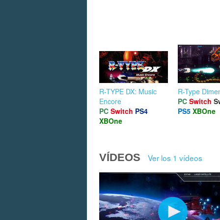
R-TYPE DX: Music
R-Type Dimen
Encore
PC
Switch
S
PC
Switch
PS4
PS5
XBOne
XBOne
VÍDEOS
Ver los 1 vídeos