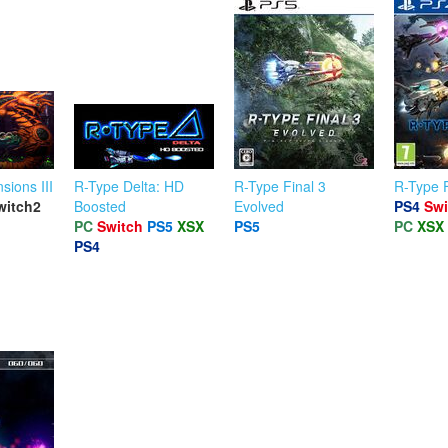
sions III
R-Type Delta: HD
R-Type Final 3
R-Type F
witch2
Boosted
Evolved
PS4
Swi
PC
Switch
PS5
XSX
PS5
PC
XSX
PS4