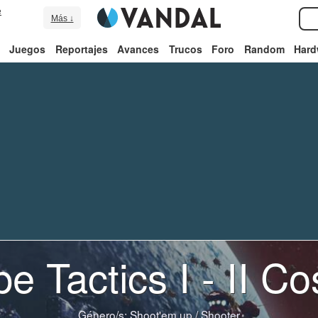
e
Más ↓
Juegos
Reportajes
Avances
Trucos
Foro
Random
Hard
pe Tactics I - II C
Género/s:
Shoot'em up
/
Shooter