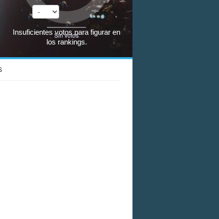
Insuficientes votos para figurar en
Sin votos
los rankings.
S