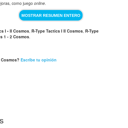
joras, como juego
online
.
MOSTRAR RESUMEN ENTERO
cs I • II Cosmos
,
R-Type Tactics I II Cosmos
,
R-Type
cs 1 - 2 Cosmos
.
 II Cosmos?
Escribe tu opinión
S