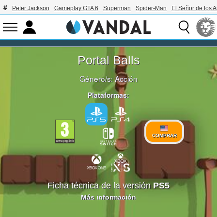
Peter Jackson
Gameplay GTA 6
Superman
Spider-Man
El Señor de los A
Portal Balls
Género/s:
Acción
Plataformas:
COMPRAR
Ficha técnica de la versión
PS5
Más información