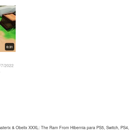
0:31
/7/2022
.
Asterix & Obelix XXXL: The Ram From Hibernia para PS5, Switch, PS4,