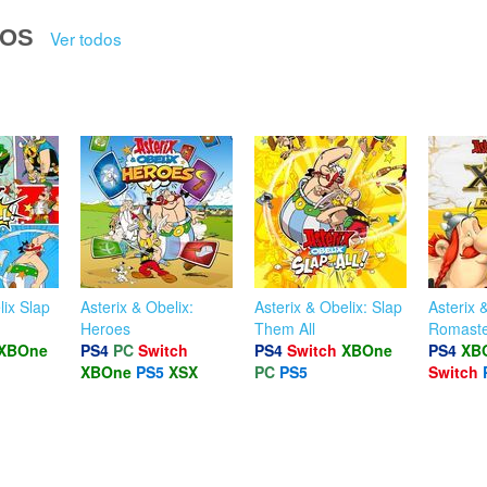
DOS
Ver todos
lix Slap
Asterix & Obelix:
Asterix & Obelix: Slap
Asterix 
Heroes
Them All
Romast
XBOne
PS4
PC
Switch
PS4
Switch
XBOne
PS4
XB
XBOne
PS5
XSX
PC
PS5
Switch