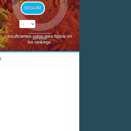
SEGUIR
Insuficientes votos para figurar en
Sin votos
los rankings.
S