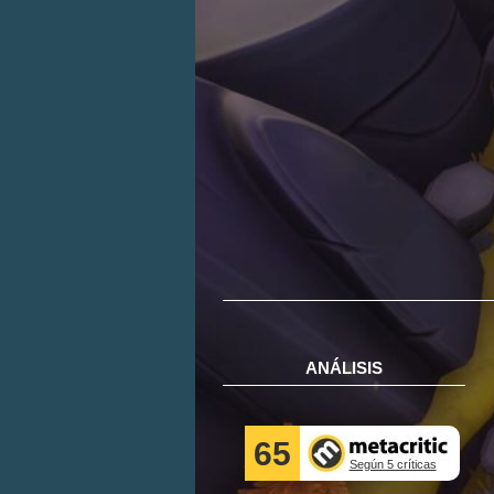
ANÁLISIS
65
Según 5 críticas