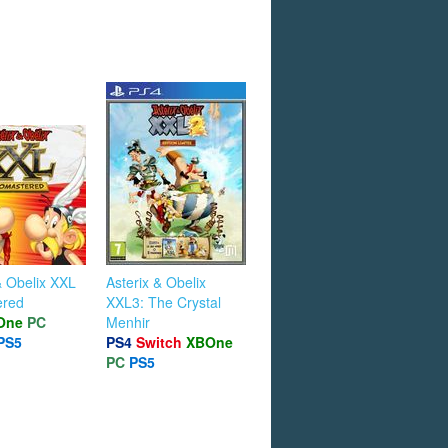
& Obelix XXL
Asterix & Obelix
ered
XXL3: The Crystal
One
PC
Menhir
PS5
PS4
Switch
XBOne
PC
PS5