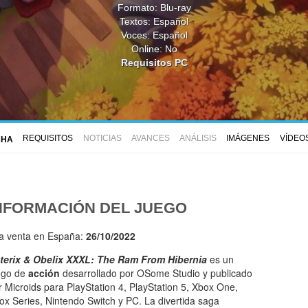
Formato: Blu-ray
Textos: Español
Voces: Español
Online: No
Requisitos PC
REQUISITOS
NOTICIAS
AVANCES
ANÁLISIS
IMÁGENES
VÍDEO
CHA
NFORMACIÓN DEL JUEGO
la venta en España:
26/10/2022
terix & Obelix XXXL: The Ram From Hibernia
es un
ego de
acción
desarrollado por OSome Studio y publicado
r Microids para PlayStation 4, PlayStation 5, Xbox One,
ox Series, Nintendo Switch y PC. La divertida saga