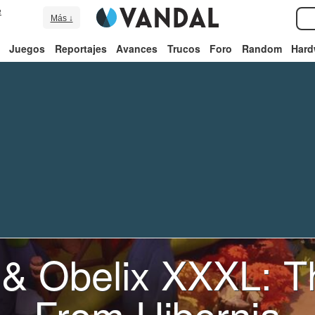
e
Más ↓
Juegos
Reportajes
Avances
Trucos
Foro
Random
Hard
x & Obelix XXXL: 
From Hibernia