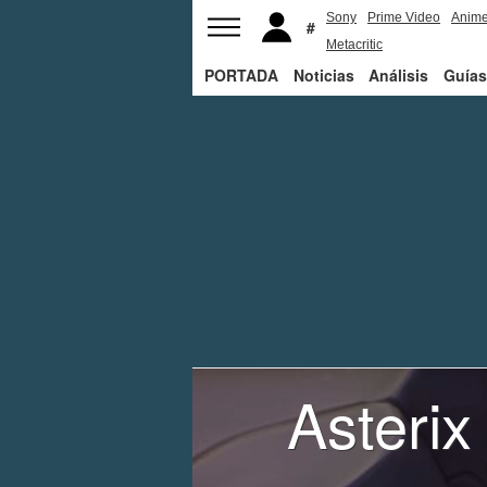
Sony
Prime Video
Anim
Metacritic
PORTADA
Noticias
Análisis
Guías
Asteri