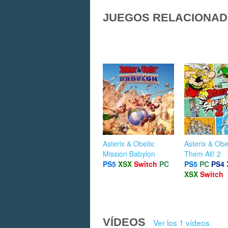
JUEGOS RELACIONA
Asterix & Obelix:
Asterix & Obe
Mission Babylon
Them All! 2
PS5
XSX
Switch
PC
PS5
PC
PS4
XSX
Switch
VÍDEOS
Ver los 1 vídeos