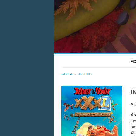
FI
VANDAL
JUEGOS
I
A 
As
ju
po
Xb