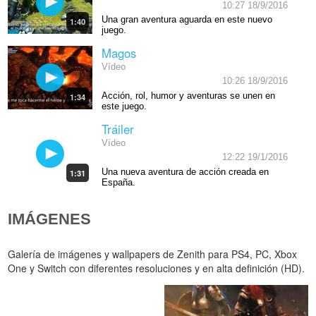
10:27 18/9/2016
Una gran aventura aguarda en este nuevo
1:40
juego.
Magos
Vídeo
10:26 18/9/2016
Acción, rol, humor y aventuras se unen en
1:34
este juego.
Tráiler
Vídeo
12:22 19/1/2016
Una nueva aventura de acción creada en
1:31
España.
IMÁGENES
Galería de imágenes y wallpapers de Zenith para PS4, PC, Xbox
One y Switch con diferentes resoluciones y en alta definición (HD).