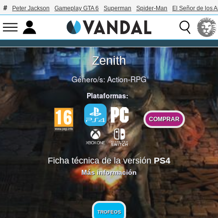
Peter Jackson
Gameplay GTA 6
Superman
Spider-Man
El Señor de los A
Zenith
Género/s:
Action-RPG
Plataformas:
COMPRAR
Ficha técnica de la versión
PS4
Más información
TROFEOS