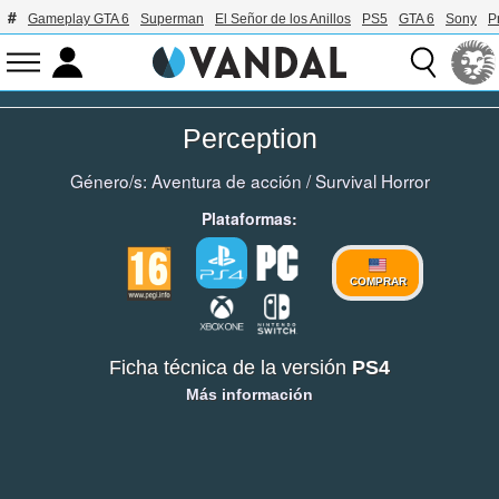
Gameplay GTA 6
Superman
El Señor de los Anillos
PS5
GTA 6
Sony
P
Perception
Género/s:
Aventura de acción
/
Survival Horror
Plataformas:
COMPRAR
Ficha técnica de la versión
PS4
Más información