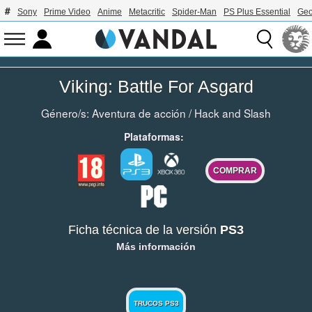
Sony
Prime Video
Anime
Metacritic
Spider-Man
PS Plus Essential
Geo
Viking: Battle For Asgard
Género/s:
Aventura de acción
/
Hack and Slash
Plataformas:
COMPRAR
Ficha técnica de la versión
PS3
Más información
TRUCOS PS3