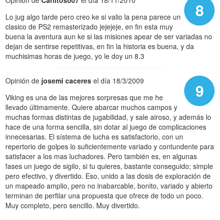
Opinión de
Carlitos007
el día 18/11/2010
8
Lo jug algo tarde pero creo ke si valio la pena parece un
clasico de PS2 remasterizado jejejeje, en fin esta muy
buena la aventura aun ke si las misiones apear de ser variadas no
dejan de sentirse repetitivas, en fin la historia es buena, y da
muchisimas horas de juego, yo le doy un 8.3
Opinión de
josemi caceres
el día 18/3/2009
9
Viking es una de las mejores sorpresas que me he
llevado últimamente. Quiere abarcar muchos campos y
muchas formas distintas de jugabilidad, y sale airoso, y además lo
hace de una forma sencilla, sin dotar al juego de complicaciones
innecesarias. El sístema de lucha es satisfactorio, con un
repertorio de golpes lo suficientemente variado y contundente para
satisfacer a los mas luchadores. Pero también es, en algunas
fases un juego de sigilo, si tu quieres, bastante conseguido; simple
pero efectivo, y divertido. Eso, unido a las dosis de exploración de
un mapeado amplio, pero no inabarcable, bonito, variado y abierto
terminan de perfilar una propuesta que ofrece de todo un poco.
Muy completo, pero sencillo. Muy divertido.