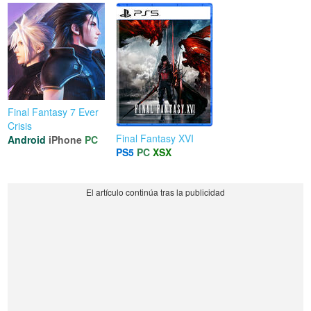
Final Fantasy 7 Ever
Crisis
Final Fantasy XVI
Android
iPhone
PC
PS5
PC
XSX