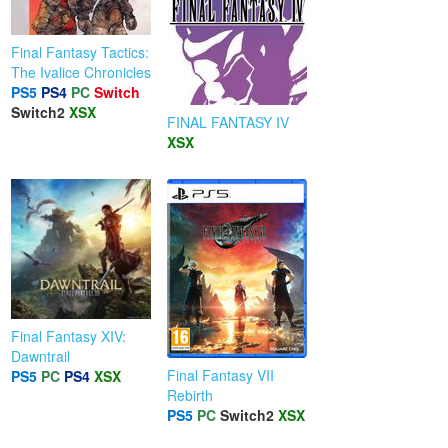
Final Fantasy Tactics:
The Ivalice Chronicles
PS5
PS4
PC
Switch
Switch2
XSX
FINAL FANTASY IV
XSX
Final Fantasy XIV:
Dawntrail
Final Fantasy VII
PS5
PC
PS4
XSX
Rebirth
PS5
PC
Switch2
XSX