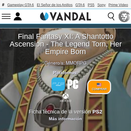
Gameplay GTA 6
El Señor de los Anillos
GTA 6
PS5
Sony
Prime Video
Final Fantasy XI: A Shantotto
Ascension - The Legend Torn, Her
Empire Born
Género/s:
MMORPG
Plataformas:
COMPRAR
Ficha técnica de la versión
PS2
Más información