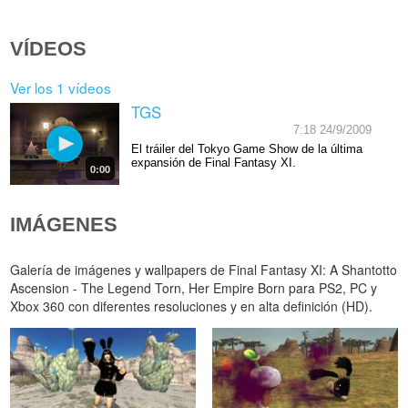
VÍDEOS
Ver los 1 vídeos
TGS
7:18 24/9/2009
El tráiler del Tokyo Game Show de la última
expansión de Final Fantasy XI.
0:00
IMÁGENES
Galería de imágenes y wallpapers de Final Fantasy XI: A Shantotto
Ascension - The Legend Torn, Her Empire Born para PS2, PC y
Xbox 360 con diferentes resoluciones y en alta definición (HD).