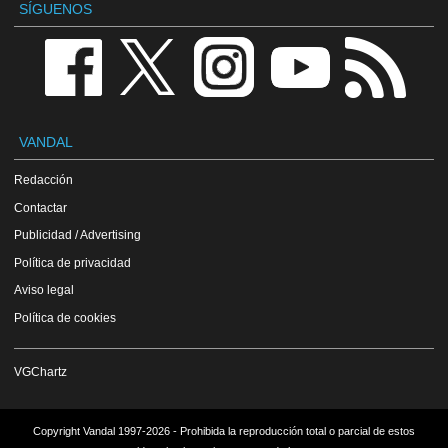
SÍGUENOS
VANDAL
Redacción
Contactar
Publicidad / Advertising
Política de privacidad
Aviso legal
Política de cookies
VGChartz
Copyright Vandal 1997-2026 - Prohibida la reproducción total o parcial de estos