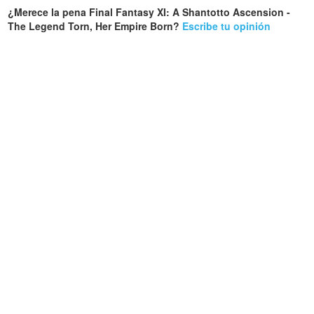
¿Merece la pena Final Fantasy XI: A Shantotto Ascension -
The Legend Torn, Her Empire Born?
Escribe tu opinión