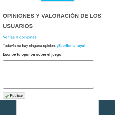
OPINIONES Y VALORACIÓN DE LOS
USUARIOS
Ver las 0 opiniones
Todavía no hay ninguna opinión.
¡Escribe la tuya!
Escribe tu opinión sobre el juego
:
Publicar