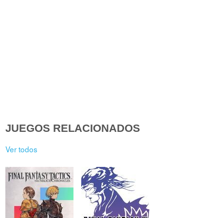
JUEGOS RELACIONADOS
Ver todos