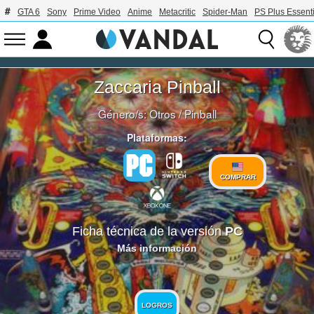
GTA 6
Sony
Prime Video
Anime
Metacritic
Spider-Man
PS Plus Essenti
Zaccaria Pinball
Género/s:
Otros
/
Pinball
Plataformas:
COMPRAR
Ficha técnica de la versión
PC
Más información
LOGROS