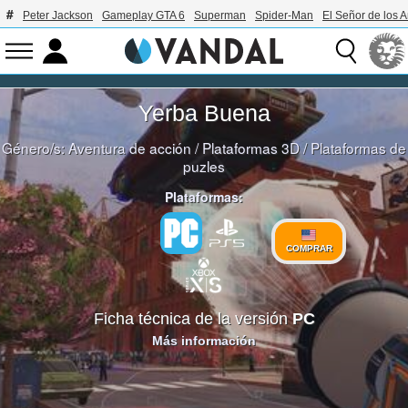
Peter Jackson
Gameplay GTA 6
Superman
Spider-Man
El Señor de los A
Yerba Buena
Género/s:
Aventura de acción
/
Plataformas 3D
/
Plataformas de
puzles
Plataformas:
COMPRAR
Ficha técnica de la versión
PC
Más información