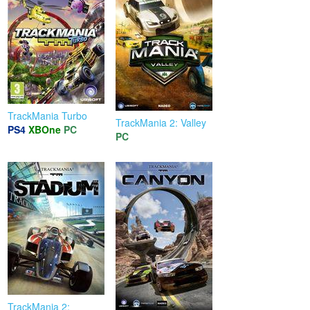
TrackMania Turbo
TrackMania 2: Valley
PS4
XBOne
PC
PC
TrackMania 2: