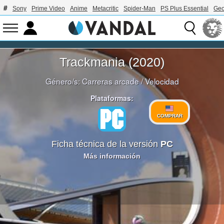
Sony
Prime Video
Anime
Metacritic
Spider-Man
PS Plus Essential
Geo
Trackmania (2020)
Género/s:
Carreras arcade
/
Velocidad
Plataformas:
COMPRAR
Ficha técnica de la versión
PC
Más información