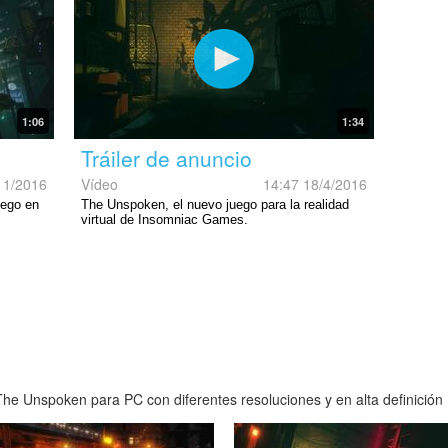
1:06
1:34
Tráiler de anuncio
11/2016
Vídeo
14:47 18/4/2016
uego en
The Unspoken, el nuevo juego para la realidad
virtual de Insomniac Games.
he Unspoken para PC con diferentes resoluciones y en alta definición