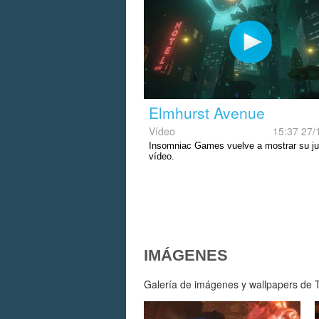
Elmhurst Avenue
Vídeo
15:37 27/
Insomniac Games vuelve a mostrar su j
vídeo.
IMÁGENES
Galería de imágenes y wallpapers de T