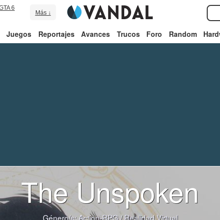
GTA 6
Más ↓
Juegos
Reportajes
Avances
Trucos
Foro
Random
Hard
The Unspoken
Género/s:
Action-RPG
/
Realidad Virtual