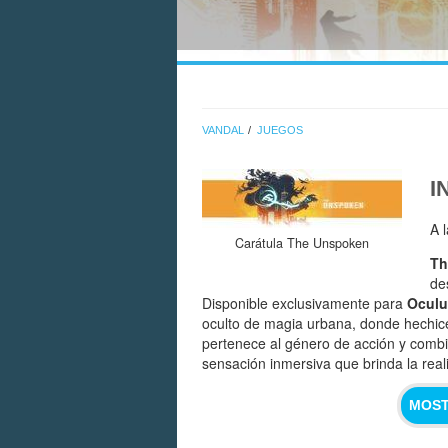
VANDAL
JUEGOS
I
A 
Carátula The Unspoken
Th
de
Disponible exclusivamente para
Oculu
oculto de magia urbana, donde hechic
pertenece al género de acción y comb
sensación inmersiva que brinda la reali
MOST