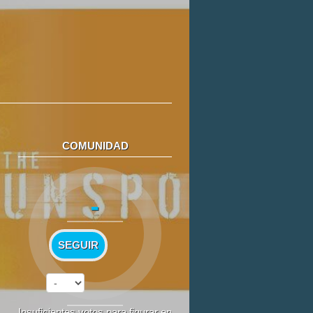
COMUNIDAD
-
SEGUIR
Insuficientes votos para figurar en