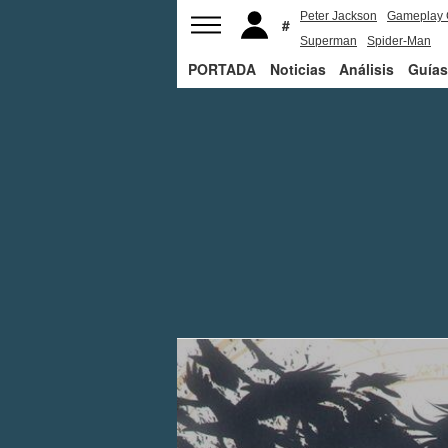
Peter Jackson
Gameplay 
Superman
Spider-Man
PORTADA
Noticias
Análisis
Guías