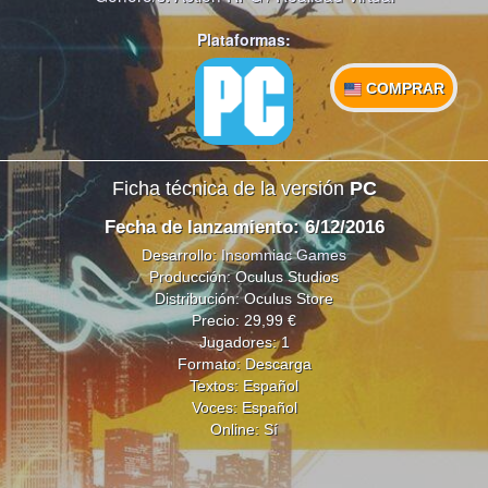
Plataformas:
COMPRAR
Ficha técnica de la versión
PC
Fecha de lanzamiento: 6/12/2016
Desarrollo:
Insomniac Games
Producción: Oculus Studios
Distribución: Oculus Store
Precio: 29,99 €
Jugadores: 1
Formato: Descarga
Textos: Español
Voces: Español
Online: Sí