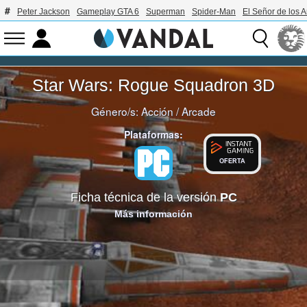
Peter Jackson
Gameplay GTA 6
Superman
Spider-Man
El Señor de los A
Star Wars: Rogue Squadron 3D
Género/s:
Acción
/
Arcade
Plataformas:
OFERTA
Ficha técnica de la versión
PC
Más información