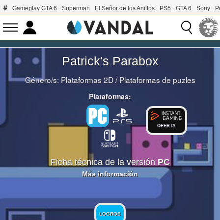
Gameplay GTA 6
Superman
El Señor de los Anillos
PS5
GTA 6
Sony
P
Patrick's Parabox
Género/s:
Plataformas 2D
/
Plataformas de puzles
Plataformas:
OFERTA
Ficha técnica de la versión
PC
Más información
LOGROS