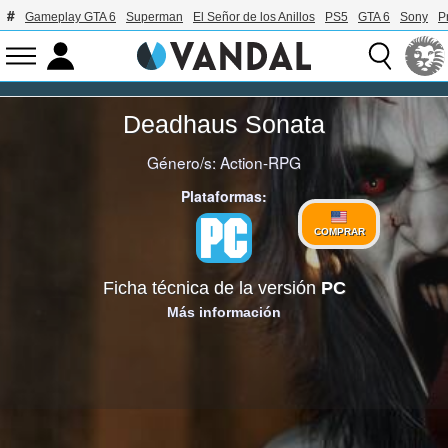
Gameplay GTA 6
Superman
El Señor de los Anillos
PS5
GTA 6
Sony
P
Deadhaus Sonata
Género/s:
Action-RPG
Plataformas:
COMPRAR
Ficha técnica de la versión
PC
Más información