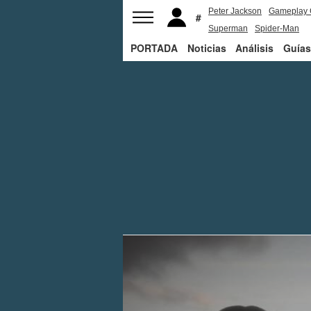
Peter Jackson
Gameplay 
Superman
Spider-Man
PORTADA
Noticias
Análisis
Guías