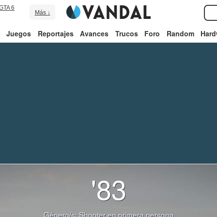
GTA 6
Más ↓
Juegos
Reportajes
Avances
Trucos
Foro
Random
Hard
'83
Género/s:
Shooter en primera persona