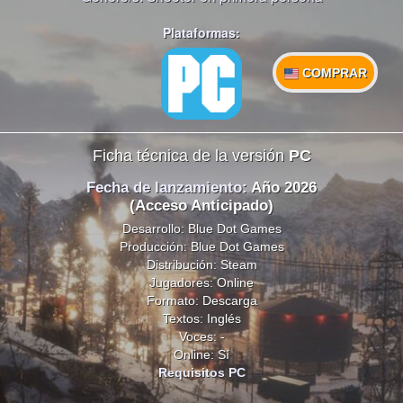
Plataformas:
COMPRAR
Ficha técnica de la versión
PC
Fecha de lanzamiento
: Año 2026
(Acceso Anticipado)
Desarrollo: Blue Dot Games
Producción: Blue Dot Games
Distribución: Steam
Jugadores: Online
Formato: Descarga
Textos: Inglés
Voces: -
Online: Sí
Requisitos PC