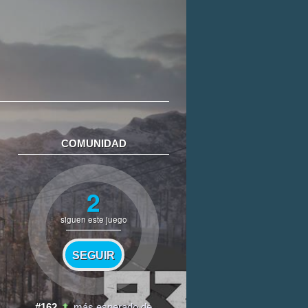
COMUNIDAD
2
siguen este juego
SEGUIR
#162
más esperado de