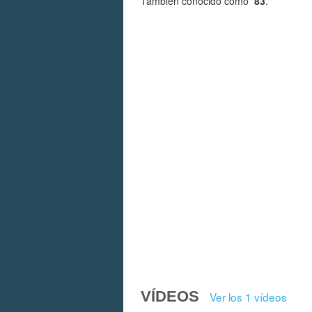
También conocido como
’83
.
VÍDEOS
Ver los 1 vídeos