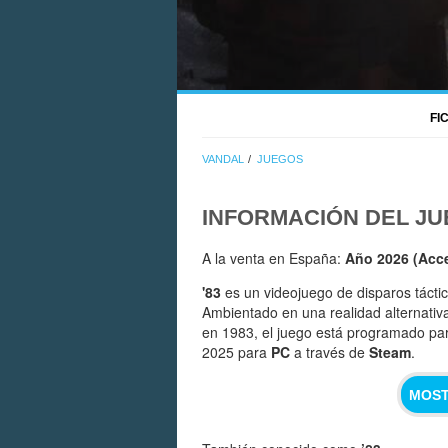
FI
VANDAL
JUEGOS
INFORMACIÓN DEL J
A la venta en España:
Año 2026 (Acc
'83
es un videojuego de disparos tácti
Ambientado en una realidad alternativa
en 1983, el juego está programado par
2025 para
PC
a través de
Steam
.
MOST