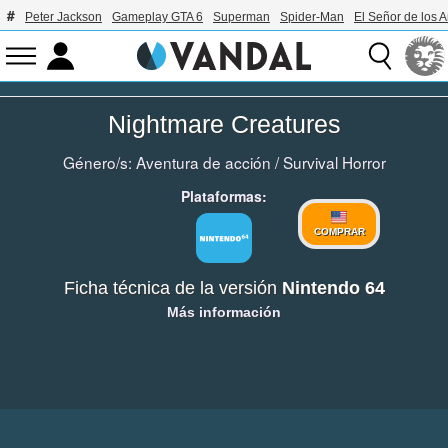
Peter Jackson
Gameplay GTA 6
Superman
Spider-Man
El Señor de los A
Nightmare Creatures
Género/s:
Aventura de acción
/
Survival Horror
Plataformas:
COMPRAR
Ficha técnica de la versión
Nintendo 64
Más información