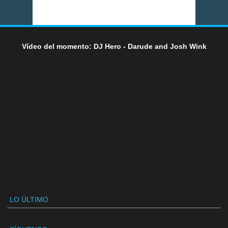
Vídeo del momento: DJ Hero - Darude and Josh Wink
LO ÚLTIMO