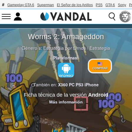
Gameplay GTA 6
Superman
El Señor de los Anillos
PS5
GTA 6
Sony
P
Worms 2: Armageddon
Género/s:
Estrategia por turnos
/
Estrategia
Plataformas:
COMPRAR
También en:
X360
PC
PS3
iPhone
Ficha técnica de la versión
Android
Más información