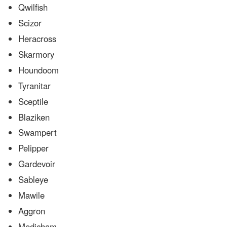
Qwilfish
Scizor
Heracross
Skarmory
Houndoom
Tyranitar
Sceptile
Blaziken
Swampert
Pelipper
Gardevoir
Sableye
Mawile
Aggron
Medicham