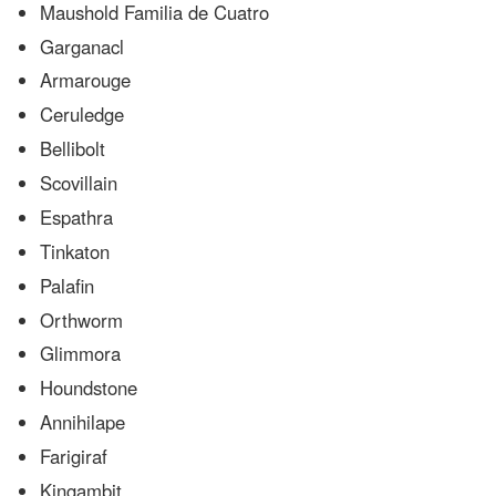
Maushold Familia de Cuatro
Garganacl
Armarouge
Ceruledge
Bellibolt
Scovillain
Espathra
Tinkaton
Palafin
Orthworm
Glimmora
Houndstone
Annihilape
Farigiraf
Kingambit