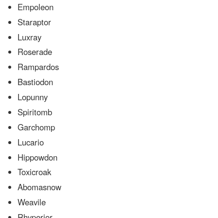
Empoleon
Staraptor
Luxray
Roserade
Rampardos
Bastiodon
Lopunny
Spiritomb
Garchomp
Lucario
Hippowdon
Toxicroak
Abomasnow
Weavile
Rhyperior