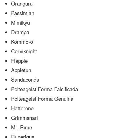
Oranguru
Passimian
Mimikyu
Drampa
Kommo-o
Corviknight
Flapple
Appletun
Sandaconda
Polteageist Forma Falsificada
Polteageist Forma Genuina
Hatterene
Grimmsnarl
Mr. Rime
Runerigus