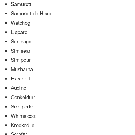
Samurott
Samurott de Hisui
Watchog
Liepard
Simisage
Simisear
Simipour
Musharna
Excadrill
Audino
Conkeldurr
Scolipede
Whimsicott
Krookodile
Scrafty