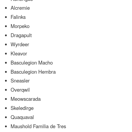
Alcremie
Falinks
Morpeko
Dragapult
Wyrdeer
Kleavor
Basculegion Macho
Basculegion Hembra
Sneasler
Overqwil
Meowscarada
Skeledirge
Quaquaval
Maushold Familia de Tres