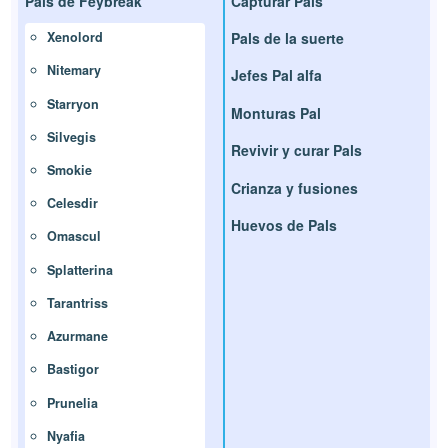
Pals de Feybreak
Capturar Pals
Pals de la suerte
Xenolord
Nitemary
Jefes Pal alfa
Starryon
Monturas Pal
Silvegis
Revivir y curar Pals
Smokie
Crianza y fusiones
Celesdir
Huevos de Pals
Omascul
Splatterina
Tarantriss
Azurmane
Bastigor
Prunelia
Nyafia