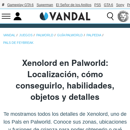
Gameplay GTA 6
Superman
El Señor de los Anillos
PS5
GTA 6
Sony
P
VANDAL
JUEGOS
PALWORLD
GUÍA PALWORLD
PALPEDIA
PALS DE FEYBREAK
Xenolord en Palworld:
Localización, cómo
conseguirlo, habilidades,
objetos y detalles
Te mostramos todos los detalles de Xenolord, uno de
los Pals en Palworld. Conoce sus zonas, ubicaciones
y fusiones de crianza para poder obtenerlo o qué