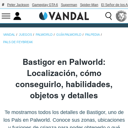
Peter Jackson
Gameplay GTA 6
Superman
Spider-Man
El Señor de los A
VANDAL
JUEGOS
PALWORLD
GUÍA PALWORLD
PALPEDIA
PALS DE FEYBREAK
Bastigor en Palworld:
Localización, cómo
conseguirlo, habilidades,
objetos y detalles
Te mostramos todos los detalles de Bastigor, uno de
los Pals en Palworld. Conoce sus zonas, ubicaciones
y fusiones de crianza para poder obtenerlo o qué