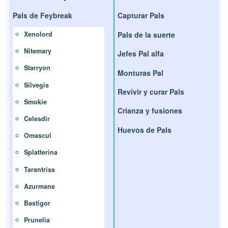
Pals de Feybreak
Capturar Pals
Pals de la suerte
Xenolord
Nitemary
Jefes Pal alfa
Starryon
Monturas Pal
Silvegis
Revivir y curar Pals
Smokie
Crianza y fusiones
Celesdir
Huevos de Pals
Omascul
Splatterina
Tarantriss
Azurmane
Bastigor
Prunelia