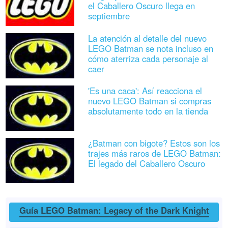
el Caballero Oscuro llega en
septiembre
La atención al detalle del nuevo
LEGO Batman se nota incluso en
cómo aterriza cada personaje al
caer
'Es una caca': Así reacciona el
nuevo LEGO Batman si compras
absolutamente todo en la tienda
¿Batman con bigote? Estos son los
trajes más raros de LEGO Batman:
El legado del Caballero Oscuro
Guía LEGO Batman: Legacy of the Dark Knight