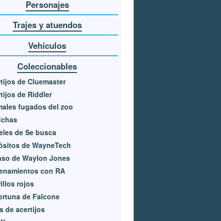
Personajes
Trajes y atuendos
Vehículos
Coleccionables
tijos de Cluemaster
tijos de Riddler
ales fugados del zoo
ichas
eles de Se busca
ósitos de WayneTech
aso de Waylon Jones
renamientos con RA
illos rojos
ortuna de Falcone
s de acertijos