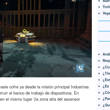
Sub
Trof
Vege
Anál
Requ
¿Cu
¿Tie
¿Est
¿Es
ste cofre ya desde la misión principal Industrias
ruir el banco de trabajo de dispositivos. En
¿Cóm
á en el mismo lugar (la zona alta del ascensor
¿Par
¿Qué