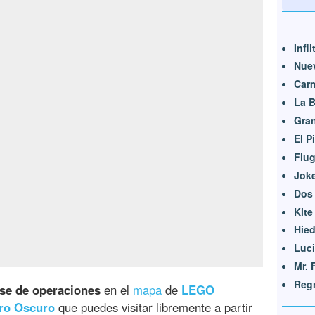
Infi
Nue
Car
La B
Gra
El P
Flu
Jok
Dos
Kite
Hie
Luc
Mr. 
Regr
ase de operaciones
en el
mapa
de
LEGO
ero Oscuro
que puedes visitar libremente a partir