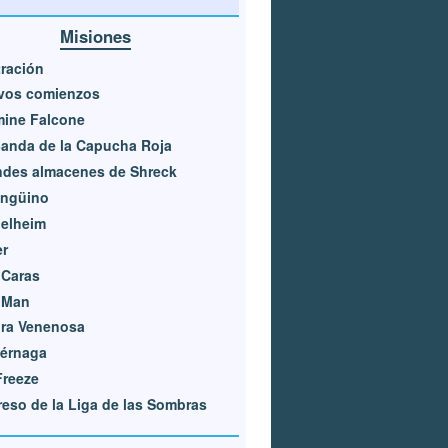
Misiones
ltración
vos comienzos
mine Falcone
anda de la Capucha Roja
ndes almacenes de Shreck
ingüino
gelheim
er
 Caras
 Man
dra Venenosa
iérnaga
Freeze
eso de la Liga de las Sombras