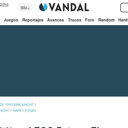
GTA 6
Más ↓
Juegos
Reportajes
Avances
Trucos
Foro
Random
Hard
OF THE DARK KNIGHT
KNIGHT
MAPA Y ZONAS