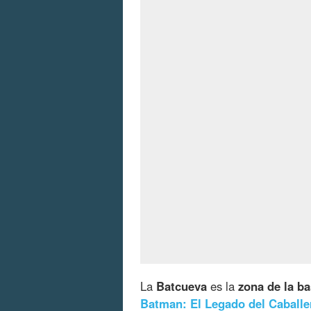
La
Batcueva
es la
zona de la b
Batman: El Legado del Caball