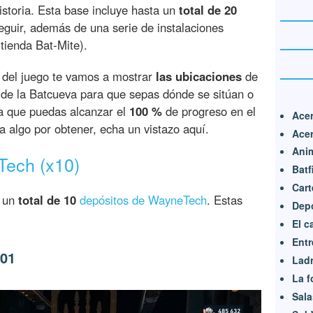
historia. Esta base incluye hasta un
total de 20
guir, además de una serie de instalaciones
 tienda Bat-Mite).
del juego te vamos a mostrar
las ubicaciones
de
 de la Batcueva para que sepas dónde se sitúan o
ma que puedas alcanzar el
100 %
de progreso en el
Acer
ta algo por obtener, echa un vistazo aquí.
Acer
Anim
Tech (x10)
Batf
Cart
r un
total de 10
depósitos de WayneTech
. Estas
Dep
:
El c
Ent
#01
Ladr
La f
Sala