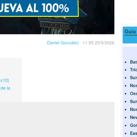
Guía
Daniel González
·
11:55 25/5/2026
Ba
Tri
Sur
(x10)
Nor
de la
Oes
Sur
Nor
Ne
Got
Eas