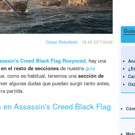
Guía
César Rebolledo
·
18:45 23/7/2026
sassin's Creed Black Flag Resynced
, hay una
Aná
 en el resto de secciones
de nuestra
guía
¿Es
que, como es habitual, tenemos una
sección de
Cam
ver algunas dudas que puedan surgir tanto antes,
Oxí
ra partida.
s en Assassin's Creed Black Flag
Cómo
Mejo