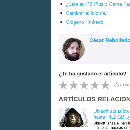
¿Está en PS Plus o Game Pa
Cambiar el idioma
.
Oxígeno ilimitado
.
César Rebolled
¿Te ha gustado el artículo?
-
/5 (
0
vo
ARTÍCULOS RELACIO
Ubisoft actualiz
hasta 15,2 GB: ¿
Ubisoft lanza el par
múltiples mejoras en 