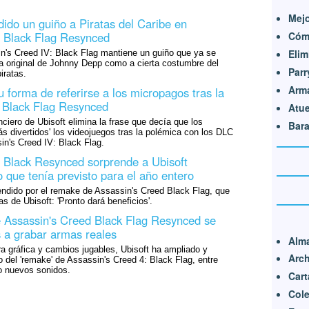
Mej
dido un guiño a Piratas del Caribe en
Cómo
d Black Flag Resynced
Elim
n's Creed IV: Black Flag mantiene un guiño que ya se
ula original de Johnny Depp como a cierta costumbre del
Parr
iratas.
Arm
 forma de referirse a los micropagos tras la
 Black Flag Resynced
Atu
nciero de Ubisoft elimina la frase que decía que los
Bara
 divertidos' los videojuegos tras la polémica con los DLC
in's Creed IV: Black Flag.
 Black Resynced sorprende a Ubisoft
 que tenía previsto para el año entero
endido por el remake de Assassin's Creed Black Flag, que
s de Ubisoft: 'Pronto dará beneficios'.
 Assassin's Creed Black Flag Resynced se
s a grabar armas reales
Alm
 gráfica y cambios jugables, Ubisoft ha ampliado y
Arch
o del 'remake' de Assassin's Creed 4: Black Flag, entre
o nuevos sonidos.
Cart
Cole