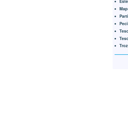
Este
Mapa
Part
Pec
Tes
Teso
Tro