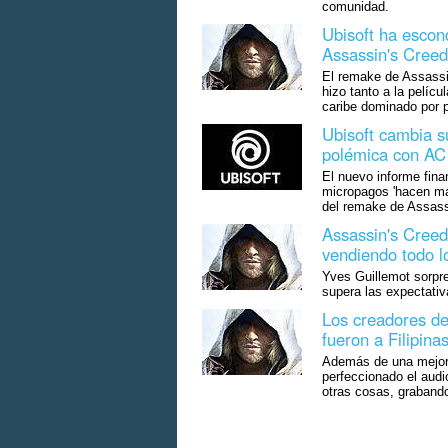
comunidad.
Ubisoft ha escon
Assassin's Cree
El remake de Assassi
hizo tanto a la pelíc
caribe dominado por p
Ubisoft cambia su
polémica con AC
El nuevo informe fina
micropagos 'hacen más
del remake de Assass
Assassin's Creed
vendiendo todo lo
Yves Guillemot sorpr
supera las expectativa
Los creadores de
fueron a Filipina
Además de una mejora
perfeccionado el audi
otras cosas, graband