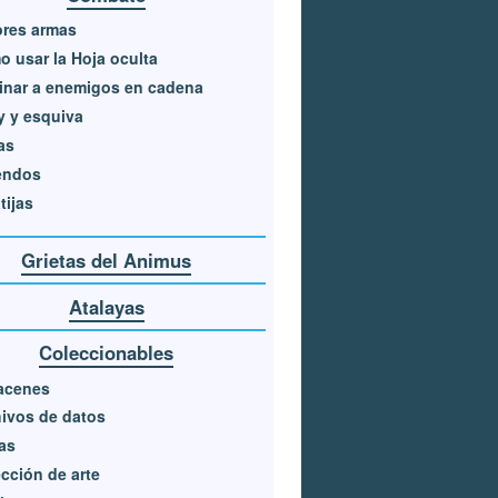
ores armas
 usar la Hoja oculta
inar a enemigos en cadena
y y esquiva
as
endos
tijas
Grietas del Animus
Atalayas
Coleccionables
acenes
ivos de datos
as
cción de arte