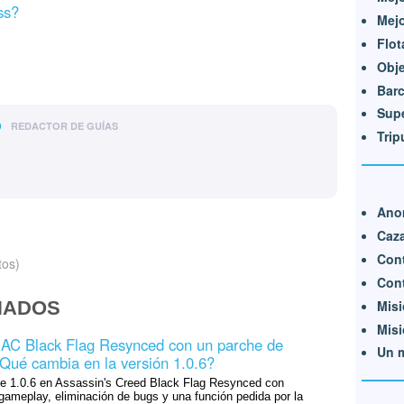
ss?
Mejo
Flo
Obje
Barc
Sup
o
REDACTOR DE GUÍAS
Trip
Ano
Caza
Cont
tos)
Cont
Misi
NADOS
Mis
a AC Black Flag Resynced con un parche de
Un 
Qué cambia en la versión 1.0.6?
che 1.0.6 en Assassin's Creed Black Flag Resynced con
gameplay, eliminación de bugs y una función pedida por la