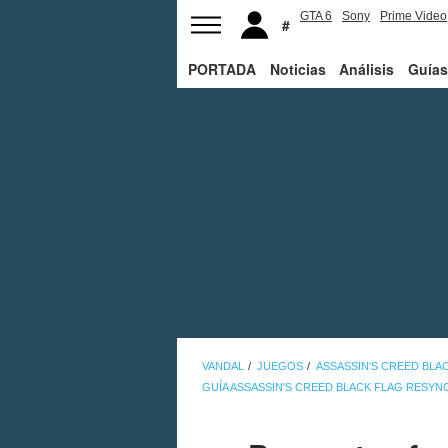
GTA 6
Sony
Prime Video
PORTADA
Noticias
Análisis
Guías
VANDAL
JUEGOS
ASSASSIN'S CREED BLA
GUÍA ASSASSIN'S CREED BLACK FLAG RESYN