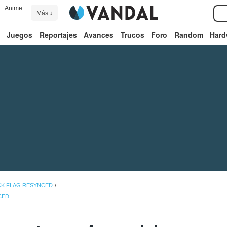
Anime
Más ↓
Juegos
Reportajes
Avances
Trucos
Foro
Random
Hard
CK FLAG RESYNCED
CED