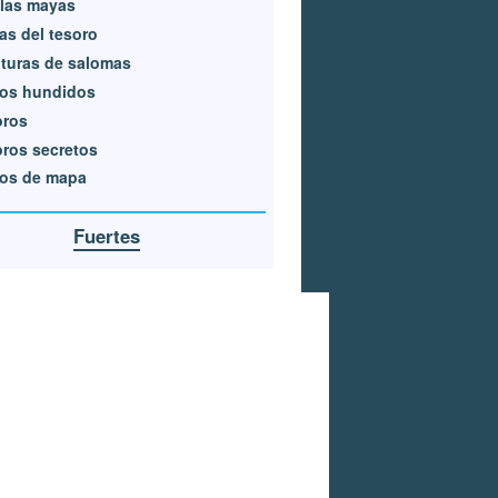
las mayas
s del tesoro
ituras de salomas
ios hundidos
oros
ros secretos
zos de mapa
Fuertes