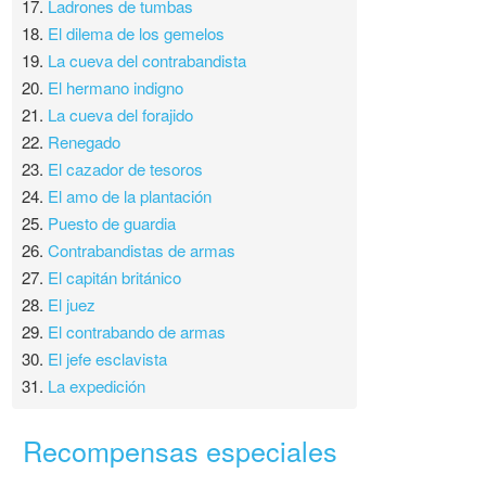
17.
Ladrones de tumbas
18.
El dilema de los gemelos
19.
La cueva del contrabandista
20.
El hermano indigno
21.
La cueva del forajido
22.
Renegado
23.
El cazador de tesoros
24.
El amo de la plantación
25.
Puesto de guardia
26.
Contrabandistas de armas
27.
El capitán británico
28.
El juez
29.
El contrabando de armas
30.
El jefe esclavista
31.
La expedición
Recompensas especiales