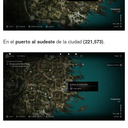
En el
puerto al sudeste
de la ciudad
(221,573)
.