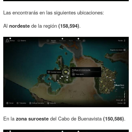
Las encontrarás en las siguientes ubicaciones:
Al
nordeste
de la región
(158,594)
.
En la
zona suroeste
del Cabo de Buenavista
(150,586)
.