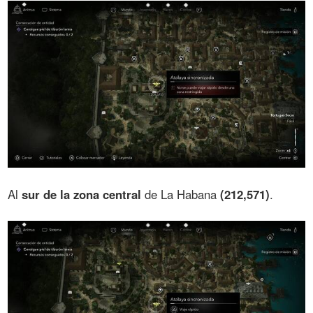
Al
sur de la zona central
de La Habana
(212,571)
.