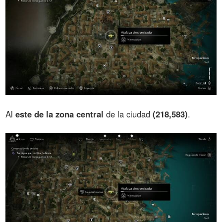
Al
este de la zona central
de la ciudad
(218,583)
.