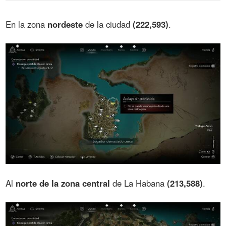
En la zona
nordeste
de la ciudad
(222,593)
.
Al
norte de la zona central
de La Habana
(213,588)
.