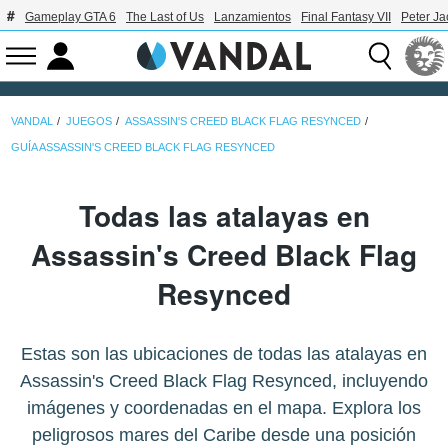
Gameplay GTA 6
The Last of Us
Lanzamientos
Final Fantasy VII
Peter J
VANDAL
JUEGOS
ASSASSIN'S CREED BLACK FLAG RESYNCED
GUÍA ASSASSIN'S CREED BLACK FLAG RESYNCED
Todas las atalayas en
Assassin's Creed Black Flag
Resynced
Estas son las ubicaciones de todas las atalayas en
Assassin's Creed Black Flag Resynced, incluyendo
imágenes y coordenadas en el mapa. Explora los
peligrosos mares del Caribe desde una posición