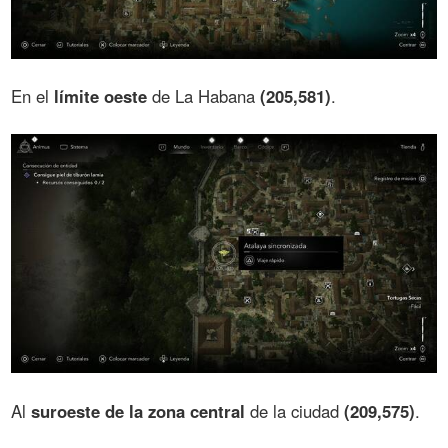
En el
límite oeste
de La Habana
(205,581)
.
Al
suroeste de la zona central
de la ciudad
(209,575)
.