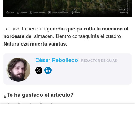
La llave la tiene un
guardia que patrulla la mansión al
nordeste
del almacén. Dentro conseguirás el cuadro
Naturaleza muerta vanitas
.
César Rebolledo
REDACTOR DE GUÍAS
¿Te ha gustado el artículo?
-
/5 (
0
votos)
ARTÍCULOS RELACIONADOS
Ubisoft actualiza AC Black Flag