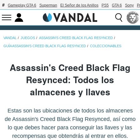
Gameplay GTA 6
Superman
El Señor de los Anillos
PS5
GTA 6
Sony
P
VANDAL
JUEGOS
ASSASSIN'S CREED BLACK FLAG RESYNCED
GUÍA ASSASSIN'S CREED BLACK FLAG RESYNCED
COLECCIONABLES
Assassin's Creed Black Flag
Resynced: Todos los
almacenes y llaves
Estas son las ubicaciones de todos los almacenes
de Assassin's Creed Black Flag Resynced, así como
lo que debes hacer para conseguir las llaves y las
recompensas que obtendrás al entrar en ellos.