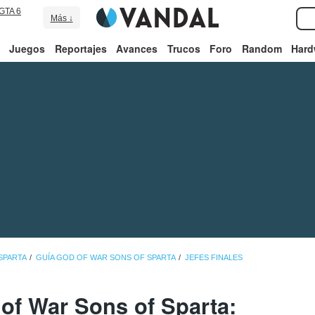
GTA 6
Más ↓
Juegos
Reportajes
Avances
Trucos
Foro
Random
Hard
SPARTA
GUÍA GOD OF WAR SONS OF SPARTA
JEFES FINALES
of War Sons of Sparta: