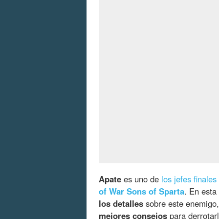
Apate
es uno de
los jefes finales
of War Sons of Sparta
. En esta
los detalles
sobre este enemigo,
mejores consejos
para derrotar