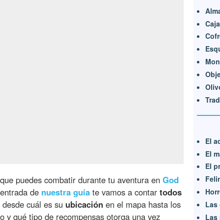
Alm
Caja
Cofr
Esqu
Mon
Obje
Oliv
Trad
El a
El 
El p
que puedes combatir durante tu aventura en
God
Feli
 entrada de
nuestra guía
te vamos a contar
todos
Horr
 desde cuál es su
ubicación
en el mapa hasta los
Las 
lo y qué tipo de recompensas otorga una vez
Las 