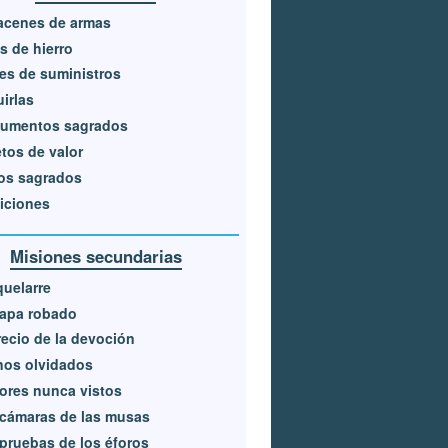
acenes de armas
s de hierro
es de suministros
irlas
umentos sagrados
tos de valor
os sagrados
iciones
Misiones secundarias
quelarre
mapa robado
recio de la devoción
nos olvidados
ores nunca vistos
cámaras de las musas
pruebas de los éforos