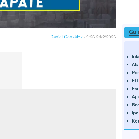
Guí
Daniel González
·
9:26 24/2/2026
Iok
Ala
Po
El f
Es
Ap
Bec
Ipo
Kot