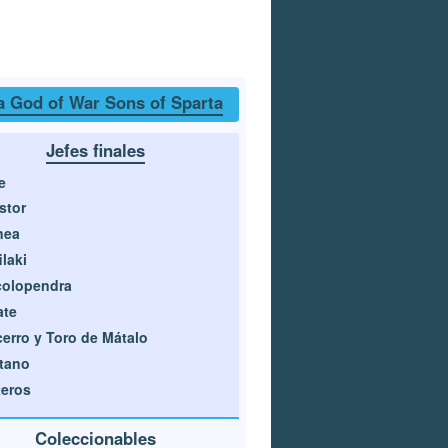
a God of War Sons of Sparta
Jefes finales
e
stor
nea
ilaki
colopendra
ate
erro y Toro de Mátalo
tano
eros
Coleccionables