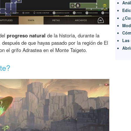
Anál
Edic
¿Cu
Modo
Cómo
del
progreso natural
de la historia, durante la
Las 
, después de que hayas pasado por la región de El
Abri
on el grifo Adrastea en el Monte Taigeto.
te?