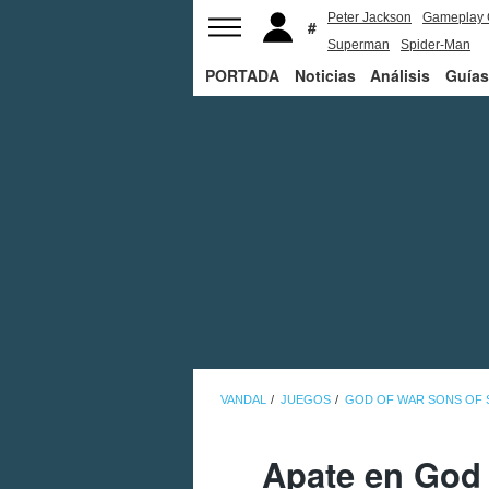
Peter Jackson
Gameplay 
Superman
Spider-Man
PORTADA
Noticias
Análisis
Guías
VANDAL
JUEGOS
GOD OF WAR SONS OF 
Apate en God 