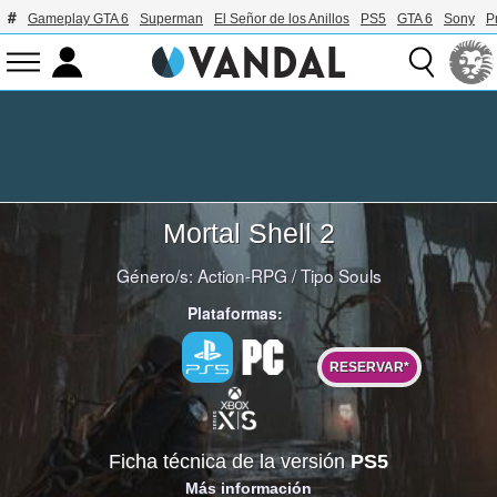
Gameplay GTA 6
Superman
El Señor de los Anillos
PS5
GTA 6
Sony
P
Mortal Shell 2
Género/s:
Action-RPG
/
Tipo Souls
Plataformas:
RESERVAR*
Ficha técnica de la versión
PS5
Más información