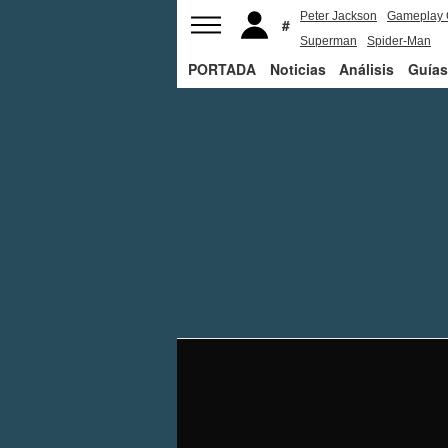
Peter Jackson
Gameplay 
Superman
Spider-Man
PORTADA
Noticias
Análisis
Guías