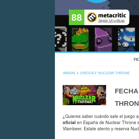
88
Según 14 críticas
FI
VANDAL
JUEGOS
NUCLEAR THRONE
FECHA
THRON
¿Quieres saber cuándo sale el juego a
oficial
en España de Nuclear Throne e
Vlambeer. Estate atento y reserva Nuc