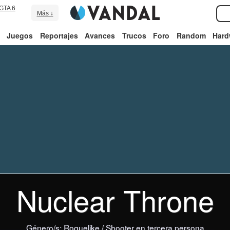
GTA 6
Más ↓
Juegos
Reportajes
Avances
Trucos
Foro
Random
Hard
Nuclear Throne
Género/s:
Roguelike
/
Shooter en tercera persona