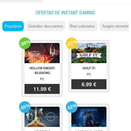
OFERTAS DE INSTANT GAMING
Populares
Grandes descuentos
Bien valorados
Juegos recientes
-38%
-22%
HOLLOW KNIGHT:
GOLF IT!
SILKSONG
PC
PC
6.99 €
11.99 €
-55%
-52%