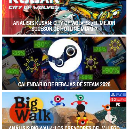
ANÁLISIS KUSAN: CITY OF WOLVES: ¿EL MEJOR
SUCESOR DE HOTLINE MIAMI?
CALENDARIO DE REBAJAS DE STEAM 2026
ANÁLISIS BIG WALK: LOS CREADORES DEL \'JUEGO