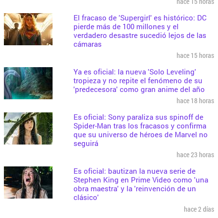
hace 15 horas
El fracaso de 'Supergirl' es histórico: DC
pierde más de 100 millones y el
verdadero desastre sucedió lejos de las
cámaras
hace 15 horas
Ya es oficial: la nueva 'Solo Leveling'
tropieza y no repite el fenómeno de su
'predecesora' como gran anime del año
hace 18 horas
Es oficial: Sony paraliza sus spinoff de
Spider-Man tras los fracasos y confirma
que su universo de héroes de Marvel no
seguirá
hace 23 horas
Es oficial: bautizan la nueva serie de
Stephen King en Prime Video como 'una
obra maestra' y la 'reinvención de un
clásico'
hace 2 días