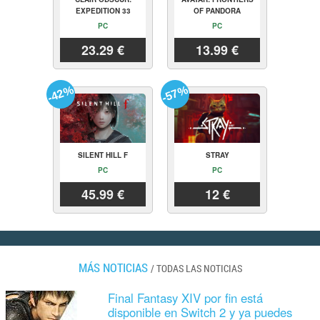
EXPEDITION 33
OF PANDORA
PC
PC
23.29 €
13.99 €
-42%
-57%
SILENT HILL F
STRAY
PC
PC
45.99 €
12 €
MÁS NOTICIAS
/
TODAS LAS NOTICIAS
Final Fantasy XIV por fin está
disponible en Switch 2 y ya puedes