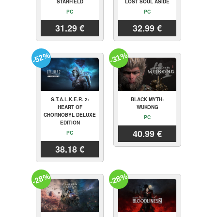
STARFIELD
LOST SOUL ASIDE
PC
PC
31.29 €
32.99 €
-52%
-31%
S.T.A.L.K.E.R. 2:
BLACK MYTH:
HEART OF
WUKONG
CHORNOBYL DELUXE
PC
EDITION
40.99 €
PC
38.18 €
-28%
-28%