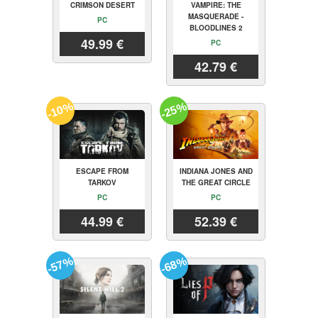
CRIMSON DESERT
VAMPIRE: THE
MASQUERADE -
PC
BLOODLINES 2
49.99 €
PC
42.79 €
-10%
-25%
ESCAPE FROM
INDIANA JONES AND
TARKOV
THE GREAT CIRCLE
PC
PC
44.99 €
52.39 €
-57%
-68%