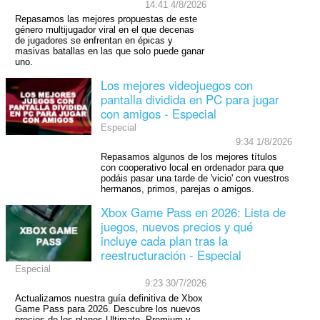
14:41 4/8/2026
Repasamos las mejores propuestas de este
género multijugador viral en el que decenas
de jugadores se enfrentan en épicas y
masivas batallas en las que solo puede ganar
uno.
Los mejores videojuegos con
pantalla dividida en PC para jugar
con amigos - Especial
Especial
9:34 1/8/2026
Repasamos algunos de los mejores títulos
con cooperativo local en ordenador para que
podáis pasar una tarde de 'vicio' con vuestros
hermanos, primos, parejas o amigos.
Xbox Game Pass en 2026: Lista de
juegos, nuevos precios y qué
incluye cada plan tras la
reestructuración - Especial
Especial
9:23 30/7/2026
Actualizamos nuestra guía definitiva de Xbox
Game Pass para 2026. Descubre los nuevos
precios de los planes Ultimate, Premium y