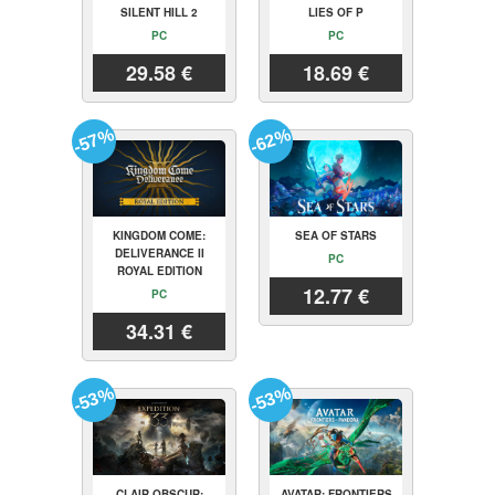
SILENT HILL 2
LIES OF P
PC
PC
29.58 €
18.69 €
-57%
-62%
KINGDOM COME:
SEA OF STARS
DELIVERANCE II
PC
ROYAL EDITION
12.77 €
PC
34.31 €
-53%
-53%
CLAIR OBSCUR:
AVATAR: FRONTIERS